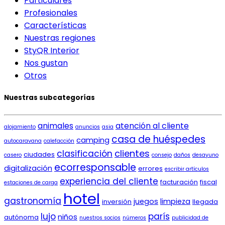
Particulares
Profesionales
Características
Nuestras regiones
StyQR Interior
Nos gustan
Otros
Nuestras subcategorías
animales
atención al cliente
alojamiento
anuncios
asia
casa de huéspedes
camping
autocaravana
calefacción
clientes
clasificación
ciudades
casero
consejo
daños
desayuno
ecorresponsable
digitalización
errores
escribir artículos
experiencia del cliente
facturación
fiscal
estaciones de carga
hotel
gastronomía
juegos
limpieza
inversión
llegada
lujo
parís
niños
autónoma
nuestros socios
números
publicidad de