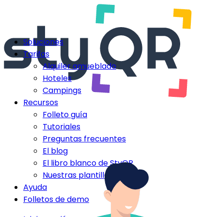
Soluciones
Tarifas
Alquiler amueblado
Hoteles
Campings
Recursos
Folleto guía
Tutoriales
Preguntas frecuentes
El blog
El libro blanco de StyQR
Nuestras plantillas StyQR
Ayuda
Folletos de demo