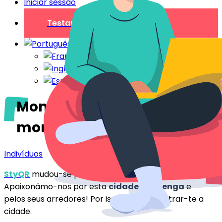
Iniciar sessão
Testar gratuitamente
Montpellier: as nossas boas
moradas
Indivíduos
StyQR
mudou-se para
Montpellier
há alguns anos.
Apaixonámo-nos por esta
cidade solarenga
e
pelos seus arredores! Por isso, vamos mostrar-te a
cidade.