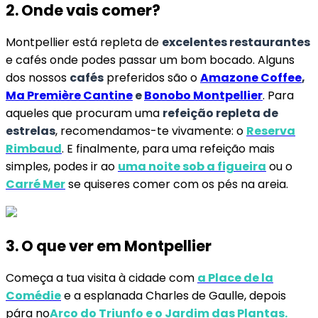
2. Onde vais comer?
Montpellier está repleta de
excelentes restaurantes
e cafés onde podes passar um bom bocado. Alguns
dos nossos
cafés
preferidos são o
Amazone Coffee
,
Ma Première Cantine
e
Bonobo Montpellier
. Para
aqueles que procuram uma
refeição repleta de
estrelas
, recomendamos-te vivamente: o
Reserva
Rimbaud
. E finalmente, para uma refeição mais
simples, podes ir ao
uma noite sob a figueira
ou o
Carré Mer
se quiseres comer com os pés na areia.
3. O que ver em Montpellier
Começa a tua visita à cidade com
a Place de la
Comédie
e a esplanada Charles de Gaulle, depois
pára no
Arco do Triunfo e o Jardim das Plantas.