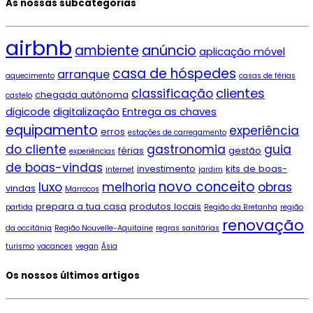
As nossas subcategorias
airbnb
ambiente
anúncio
aplicação móvel
casa de hóspedes
arranque
aquecimento
casas de férias
clientes
classificação
chegada autónoma
castelo
digicode
digitalização
Entrega as chaves
equipamento
experiência
erros
estações de carregamento
do cliente
gastronomia
guia
férias
gestão
experiências
de boas-vindas
investimento
kits de boas-
internet
jardim
novo conceito
luxo
melhoria
obras
vindas
Marrocos
prepara a tua casa
produtos locais
partida
Região da Bretanha
região
renovação
da occitânia
Região Nouvelle-Aquitaine
regras sanitárias
turismo
vacances
vegan
Ásia
Os nossos últimos artigos