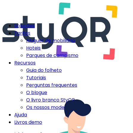
Soluções
Tarifas
Aluguer de mobiliário
Hoteis
Parques de campismo
Recursos
Guia do folheto
Tutoriais
Perguntas frequentes
O blogue
O livro branco StyQR
Os nossos modelos StyQR
Ajuda
Livros demo