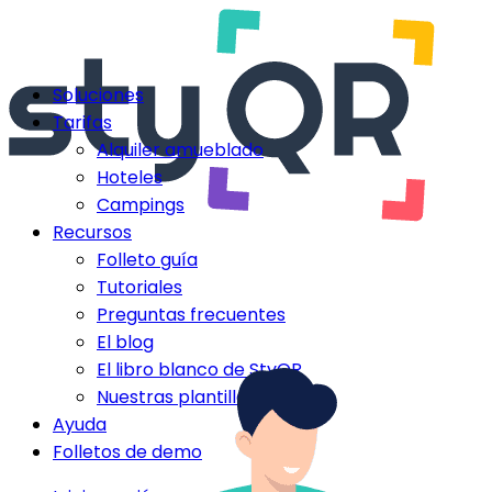
Soluciones
Tarifas
Alquiler amueblado
Hoteles
Campings
Recursos
Folleto guía
Tutoriales
Preguntas frecuentes
El blog
El libro blanco de StyQR
Nuestras plantillas StyQR
Ayuda
Folletos de demo