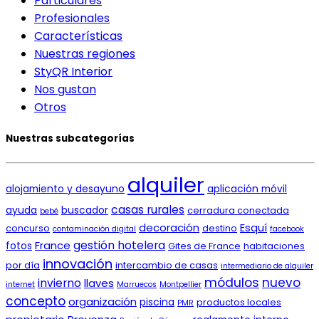
Particulares
Profesionales
Características
Nuestras regiones
StyQR Interior
Nos gustan
Otros
Nuestras subcategorías
alquiler
alojamiento y desayuno
aplicación móvil
casas rurales
ayuda
buscador
cerradura conectada
bebé
decoración
Esquí
concurso
destino
contaminación digital
facebook
gestión hotelera
France
fotos
Gites de France
habitaciones
innovación
por día
intercambio de casas
intermediario de alquiler
módulos
nuevo
invierno
llaves
internet
Marruecos
Montpellier
concepto
organización
piscina
productos locales
PMR