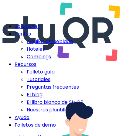
Soluciones
Tarifas
Alquiler amueblado
Hoteles
Campings
Recursos
Folleto guía
Tutoriales
Preguntas frecuentes
El blog
El libro blanco de StyQR
Nuestras plantillas StyQR
Ayuda
Folletos de demo