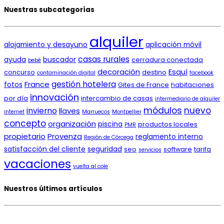
Nuestras subcategorías
alquiler
alojamiento y desayuno
aplicación móvil
casas rurales
ayuda
buscador
cerradura conectada
bebé
decoración
Esquí
concurso
destino
contaminación digital
facebook
gestión hotelera
France
fotos
Gites de France
habitaciones
innovación
por día
intercambio de casas
intermediario de alquiler
módulos
nuevo
invierno
llaves
internet
Marruecos
Montpellier
concepto
organización
piscina
productos locales
PMR
propietario
Provenza
reglamento interno
Región de Córcega
satisfacción del cliente
seguridad
seo
software
tarifa
servicios
vacaciones
vuelta al cole
Nuestros últimos artículos