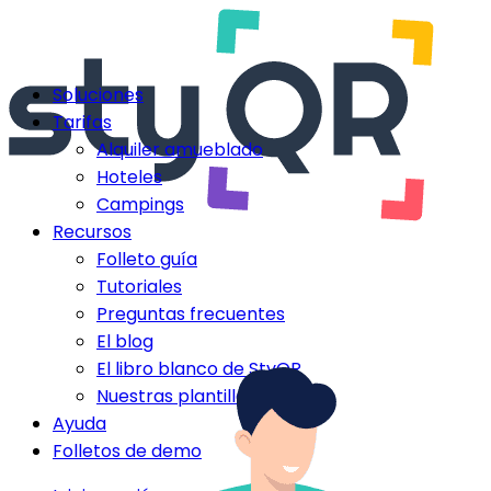
Soluciones
Tarifas
Alquiler amueblado
Hoteles
Campings
Recursos
Folleto guía
Tutoriales
Preguntas frecuentes
El blog
El libro blanco de StyQR
Nuestras plantillas StyQR
Ayuda
Folletos de demo