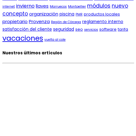
módulos
nuevo
invierno
llaves
internet
Marruecos
Montpellier
concepto
organización
piscina
productos locales
PMR
propietario
Provenza
reglamento interno
Región de Córcega
satisfacción del cliente
seguridad
seo
software
tarifa
servicios
vacaciones
vuelta al cole
Nuestros últimos artículos