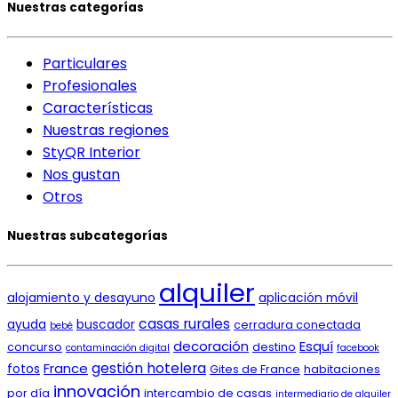
Nuestras categorías
Particulares
Profesionales
Características
Nuestras regiones
StyQR Interior
Nos gustan
Otros
Nuestras subcategorías
alquiler
alojamiento y desayuno
aplicación móvil
casas rurales
ayuda
buscador
cerradura conectada
bebé
decoración
Esquí
concurso
destino
contaminación digital
facebook
gestión hotelera
France
fotos
Gites de France
habitaciones
innovación
por día
intercambio de casas
intermediario de alquiler