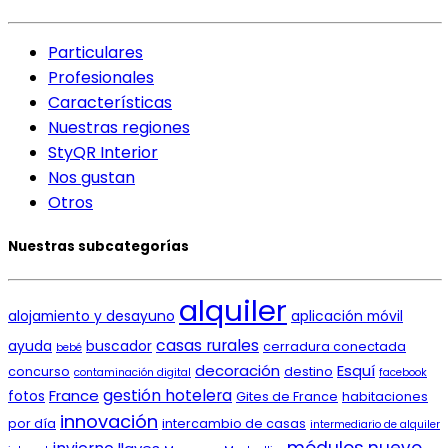
Particulares
Profesionales
Características
Nuestras regiones
StyQR Interior
Nos gustan
Otros
Nuestras subcategorías
alquiler
alojamiento y desayuno
aplicación móvil
casas rurales
ayuda
buscador
cerradura conectada
bebé
decoración
Esquí
concurso
destino
contaminación digital
facebook
gestión hotelera
France
fotos
Gites de France
habitaciones
innovación
por día
intercambio de casas
intermediario de alquiler