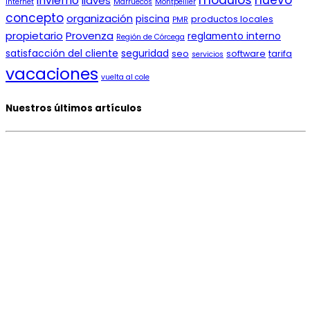
módulos
nuevo
invierno
llaves
internet
Marruecos
Montpellier
concepto
organización
piscina
productos locales
PMR
propietario
Provenza
reglamento interno
Región de Córcega
satisfacción del cliente
seguridad
seo
software
tarifa
servicios
vacaciones
vuelta al cole
Nuestros últimos artículos