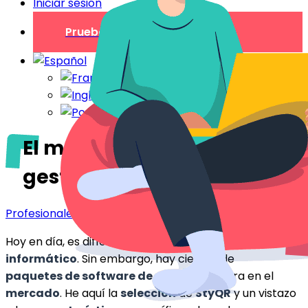
Iniciar sesión
Prueba gratuita
El mejor software de
gestión hotelera
Profesionales
Hoy en día, es difícil
dirigir
un
hotel
sin
apoyo
informático
. Sin embargo, hay cientos de
paquetes de software de
gestión hotelera en el
mercado
. He aquí la
selección
de
StyQR
y un vistazo