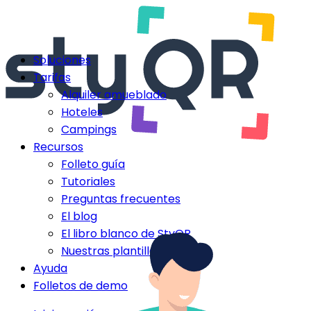
Soluciones
Tarifas
Alquiler amueblado
Hoteles
Campings
Recursos
Folleto guía
Tutoriales
Preguntas frecuentes
El blog
El libro blanco de StyQR
Nuestras plantillas StyQR
Ayuda
Folletos de demo