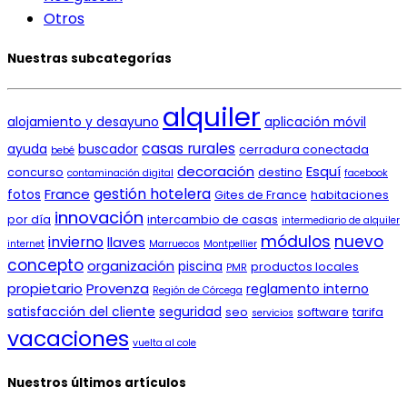
Otros
Nuestras subcategorías
alquiler
alojamiento y desayuno
aplicación móvil
casas rurales
ayuda
buscador
cerradura conectada
bebé
decoración
Esquí
concurso
destino
contaminación digital
facebook
gestión hotelera
France
fotos
Gites de France
habitaciones
innovación
por día
intercambio de casas
intermediario de alquiler
módulos
nuevo
invierno
llaves
internet
Marruecos
Montpellier
concepto
organización
piscina
productos locales
PMR
propietario
Provenza
reglamento interno
Región de Córcega
satisfacción del cliente
seguridad
seo
software
tarifa
servicios
vacaciones
vuelta al cole
Nuestros últimos artículos