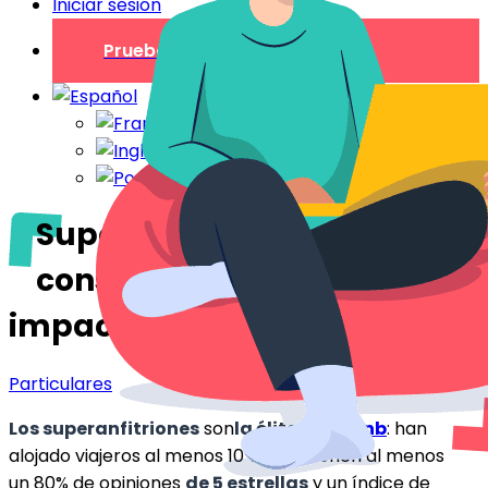
Iniciar sesión
Prueba gratuita
Superanfitriones: sus
consejos para un anuncio
impactante
Particulares
Los superanfitriones
son
la élite de
Airbnb
: han
alojado viajeros al menos 10 veces, tienen al menos
un 80% de opiniones
de 5 estrellas
y un índice de