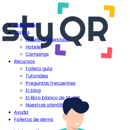
Soluciones
Tarifas
Alquiler amueblado
Hoteles
Campings
Recursos
Folleto guía
Tutoriales
Preguntas frecuentes
El blog
El libro blanco de StyQR
Nuestras plantillas StyQR
Ayuda
Folletos de demo