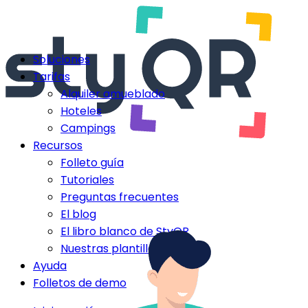
Soluciones
Tarifas
Alquiler amueblado
Hoteles
Campings
Recursos
Folleto guía
Tutoriales
Preguntas frecuentes
El blog
El libro blanco de StyQR
Nuestras plantillas StyQR
Ayuda
Folletos de demo