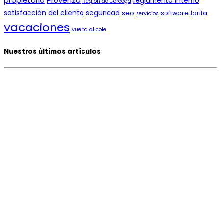
propietario
Provenza
reglamento interno
Región de Córcega
satisfacción del cliente
seguridad
seo
software
tarifa
servicios
vacaciones
vuelta al cole
Nuestros últimos artículos