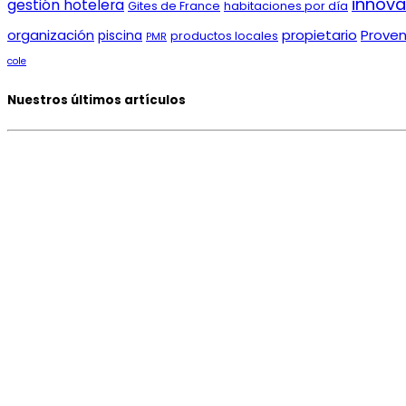
innova
gestión hotelera
Gites de France
habitaciones por día
organización
propietario
Prove
piscina
productos locales
PMR
cole
Nuestros últimos artículos