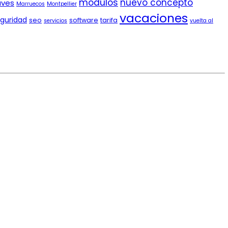
módulos
nuevo concepto
aves
Marruecos
Montpellier
vacaciones
guridad
seo
software
tarifa
servicios
vuelta al