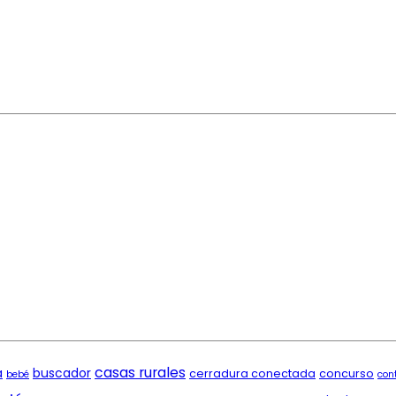
casas rurales
a
buscador
cerradura conectada
concurso
bebé
con