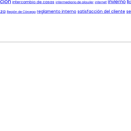
ción
invierno
ll
intercambio de casas
intermediario de alquiler
internet
nza
reglamento interno
satisfacción del cliente
se
Región de Córcega