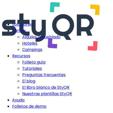
Soluciones
Tarifas
Alquiler amueblado
Hoteles
Campings
Recursos
Folleto guía
Tutoriales
Preguntas frecuentes
El blog
El libro blanco de StyQR
Nuestras plantillas StyQR
Ayuda
Folletos de demo