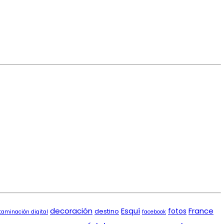
decoración
Esquí
France
fotos
destino
taminación digital
facebook