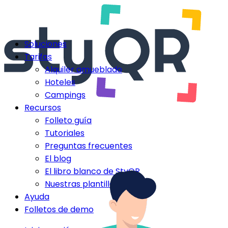
Soluciones
Tarifas
Alquiler amueblado
Hoteles
Campings
Recursos
Folleto guía
Tutoriales
Preguntas frecuentes
El blog
El libro blanco de StyQR
Nuestras plantillas StyQR
Ayuda
Folletos de demo