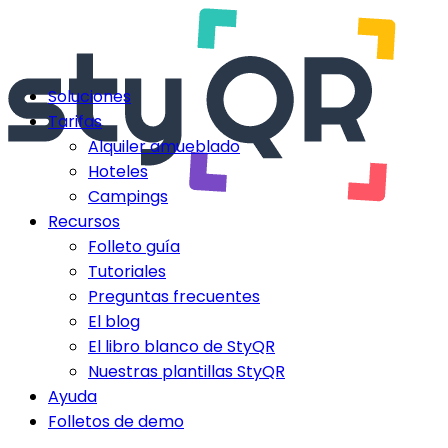
Soluciones
Tarifas
Alquiler amueblado
Hoteles
Campings
Recursos
Folleto guía
Tutoriales
Preguntas frecuentes
El blog
El libro blanco de StyQR
Nuestras plantillas StyQR
Ayuda
Folletos de demo