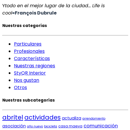
Y
todo en el mejor lugar de la ciudad… Life is
cool
«
François Dubrule
Nuestras categorías
Particulares
Profesionales
Características
Nuestras regiones
StyQR Interior
Nos gustan
Otros
Nuestras subcategorías
abritel
actividades
actualiza
arrendamiento
comunicación
asociación
casa maeva
año nuevo
bicicleta