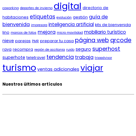
digital
directorio de
coworking
deportes de invierno
etiquetas
guía de
habitaciones
gestión
evolución
bienvenida
inteligencia artificial
kits de bienvenida
impresora
mejora
mobiliario turístico
lino
marcos de fotos
micro movilidad
página web
qrcode
nieve
parejas
preparar tu casa
PMR
superhost
seguro
raya
recompra
región de occitania
ruido
tendencia
trabaja
superhote
teletravel
tripadvisor
turismo
viajar
ventas adicionales
Nuestros últimos artículos