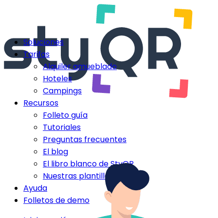
Soluciones
Tarifas
Alquiler amueblado
Hoteles
Campings
Recursos
Folleto guía
Tutoriales
Preguntas frecuentes
El blog
El libro blanco de StyQR
Nuestras plantillas StyQR
Ayuda
Folletos de demo