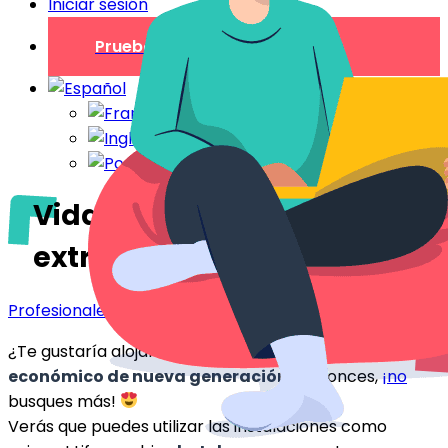
Iniciar sesión
Prueba gratuita
Vida, hoteles
extraordinarios
Profesionales
,
Nos gustan
,
Particulares
¿Te gustaría alojarte en un atractivo hotel
económico de nueva generación
? Entonces,
¡no
busques más!
Verás que puedes utilizar las instalaciones como