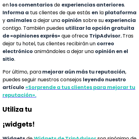
en
los comentarios
de
experiencias anteriores
.
Informa a
tus clientes de que estás
en
la
plataforma
y
anímales
a dejar una
opinión
sobre su
experiencia
contigo. También puedes
utilizar la opción gratuita
de «opiniones exprés»
que ofrece
TripAdvisor.
Tras
dejar tu hotel, tus clientes recibirán un
correo
electrónico
animándoles a dejar una
opinión en el
sitio
.
Por último, para
mejorar aún más tu reputación
,
puedes seguir nuestros consejos
leyendo nuestro
artículo
«Sorprende a tus clientes para mejorar tu
reputación».
Utiliza tu
¡widgets!
Widgets
de
Widgets de TripAdvisor
son sinónimo de