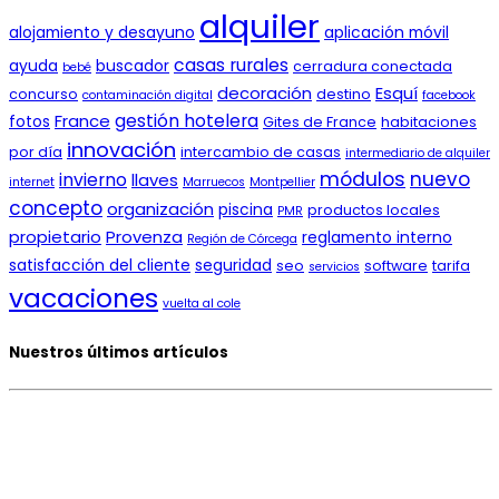
alquiler
alojamiento y desayuno
aplicación móvil
casas rurales
ayuda
buscador
cerradura conectada
bebé
decoración
Esquí
concurso
destino
contaminación digital
facebook
gestión hotelera
France
fotos
Gites de France
habitaciones
innovación
por día
intercambio de casas
intermediario de alquiler
módulos
nuevo
invierno
llaves
internet
Marruecos
Montpellier
concepto
organización
piscina
productos locales
PMR
propietario
Provenza
reglamento interno
Región de Córcega
satisfacción del cliente
seguridad
seo
software
tarifa
servicios
vacaciones
vuelta al cole
Nuestros últimos artículos