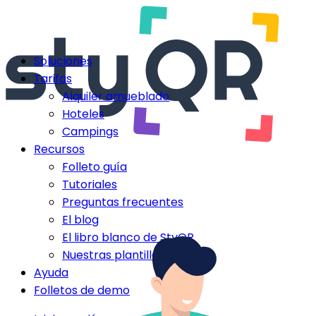
Soluciones
Tarifas
Alquiler amueblado
Hoteles
Campings
Recursos
Folleto guía
Tutoriales
Preguntas frecuentes
El blog
El libro blanco de StyQR
Nuestras plantillas StyQR
Ayuda
Folletos de demo