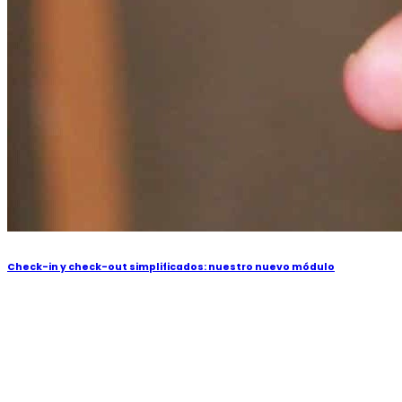
Check-in y check-out simplificados: nuestro nuevo módulo