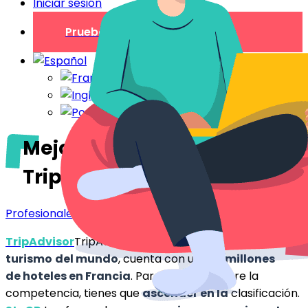
Iniciar sesión
Prueba gratuita
Mejora tu clasificación en
TripAdvisor
Profesionales
TripAdvisor
TripAdvisor, el
principal
sitio web
de
turismo
del mundo
, cuenta con unos
5 millones
de hoteles en Francia
. Para destacar entre la
competencia, tienes que
ascender en la
clasificación.