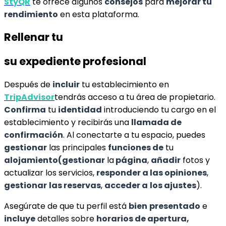
StyQR
te ofrece algunos
consejos
para
mejorar tu
rendimiento
en esta plataforma.
Rellenar tu
su expediente profesional
Después de
incluir
tu establecimiento en
TripAdvisor
tendrás acceso a tu área de propietario.
Confirma
tu
identidad
introduciendo tu cargo en el
establecimiento y recibirás una
llamada de
confirmación
. Al conectarte a tu espacio, puedes
gestionar
las principales
funciones de
tu
alojamiento
(gestionar
la
página
,
añadir
fotos y
actualizar los servicios,
responder a las opiniones
,
gestionar
las reservas
,
acceder a
los ajustes
).
Asegúrate de que tu perfil está
bien
presentado
e
incluye
detalles sobre
horarios de apertura,