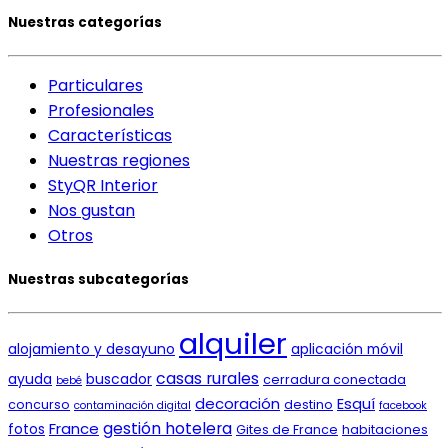
Nuestras categorías
Particulares
Profesionales
Características
Nuestras regiones
StyQR Interior
Nos gustan
Otros
Nuestras subcategorías
alquiler
alojamiento y desayuno
aplicación móvil
casas rurales
ayuda
buscador
cerradura conectada
bebé
decoración
Esquí
concurso
destino
contaminación digital
facebook
gestión hotelera
France
fotos
Gites de France
habitaciones