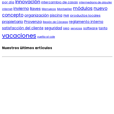
innovación
por día
intercambio de casas
intermediario de alquiler
módulos
nuevo
invierno
llaves
internet
Marruecos
Montpellier
concepto
organización
piscina
productos locales
PMR
propietario
Provenza
reglamento interno
Región de Córcega
satisfacción del cliente
seguridad
seo
software
tarifa
servicios
vacaciones
vuelta al cole
Nuestros últimos artículos