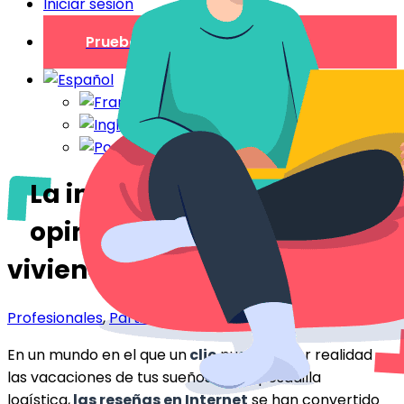
Iniciar sesión
Prueba gratuita
La importancia de las
opiniones online para tu
vivienda de alquiler
Profesionales
,
Particulares
En un mundo en el que un
clic
puede hacer realidad
las vacaciones de tus sueños o una pesadilla
logística,
las reseñas en Internet
se han convertido