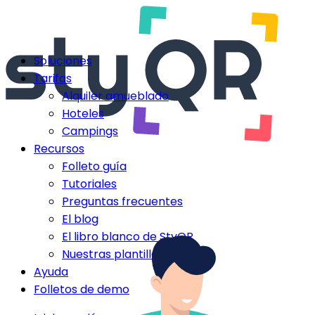
Soluciones
Tarifas
Alquiler amueblado
Hoteles
Campings
Recursos
Folleto guía
Tutoriales
Preguntas frecuentes
El blog
El libro blanco de StyQR
Nuestras plantillas StyQR
Ayuda
Folletos de demo