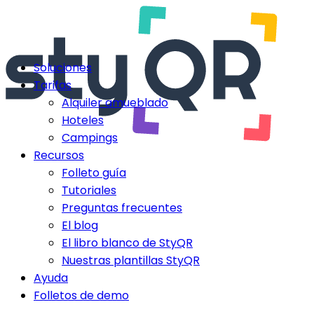
Soluciones
Tarifas
Alquiler amueblado
Hoteles
Campings
Recursos
Folleto guía
Tutoriales
Preguntas frecuentes
El blog
El libro blanco de StyQR
Nuestras plantillas StyQR
Ayuda
Folletos de demo