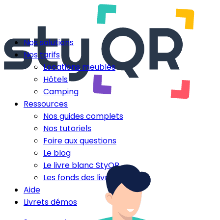
Nos solutions
Nos tarifs
Locations meublés
Hôtels
Camping
Ressources
Nos guides complets
Nos tutoriels
Foire aux questions
Le blog
Le livre blanc StyQR
Les fonds des livrets
Aide
Livrets démos