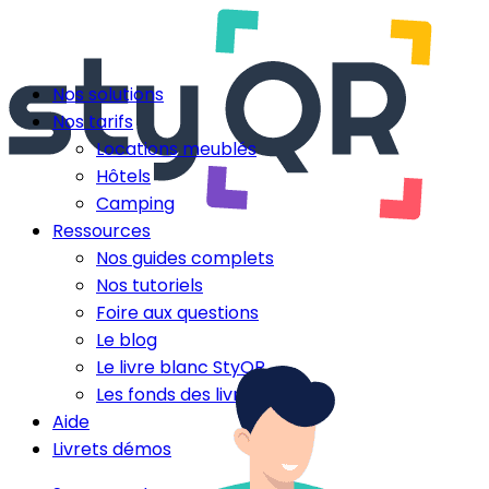
Nos solutions
Nos tarifs
Locations meublés
Hôtels
Camping
Ressources
Nos guides complets
Nos tutoriels
Foire aux questions
Le blog
Le livre blanc StyQR
Les fonds des livrets
Aide
Livrets démos