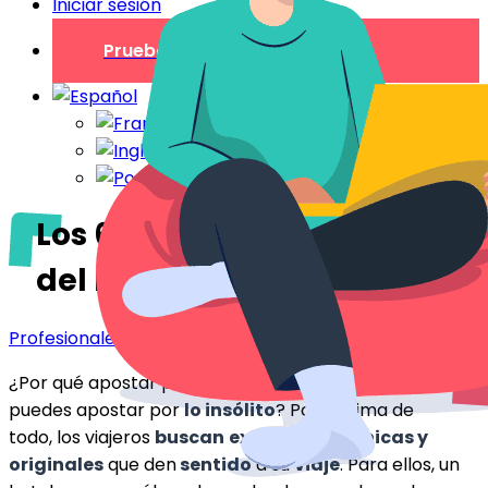
Iniciar sesión
Prueba gratuita
Los 6 hoteles más insólitos
del mundo
Profesionales
¿Por qué apostar por
la uniformidad
cuando
puedes apostar por
lo insólito
? Por encima de
todo, los viajeros
buscan
experiencias únicas y
originales
que den
sentido
a su
viaje
. Para ellos, un