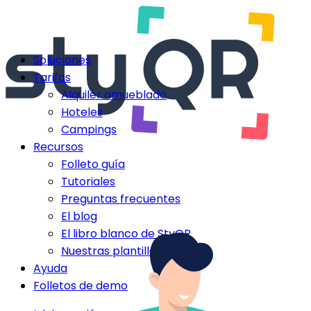
Soluciones
Tarifas
Alquiler amueblado
Hoteles
Campings
Recursos
Folleto guía
Tutoriales
Preguntas frecuentes
El blog
El libro blanco de StyQR
Nuestras plantillas StyQR
Ayuda
Folletos de demo