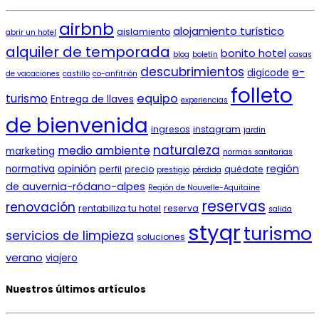
airbnb
alojamiento turístico
aislamiento
abrir un hotel
alquiler de temporada
bonito hotel
blog
boletín
casas
descubrimientos
e-
digicode
de vacaciones
castillo
co-anfitrión
folleto
equipo
turismo
Entrega de llaves
experiencias
de bienvenida
ingresos
instagram
jardín
naturaleza
medio ambiente
marketing
normas sanitarias
opinión
región
normativa
perfil
precio
quédate
prestigio
pérdida
de auvernia-ródano-alpes
Región de Nouvelle-Aquitaine
reservas
renovación
rentabiliza tu hotel
reserva
salida
styqr
turismo
servicios de limpieza
soluciones
verano
viajero
Nuestros últimos artículos