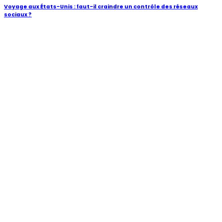
Voyage aux États-Unis : faut-il craindre un contrôle des réseaux
sociaux ?