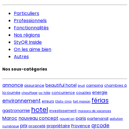
Particuliers
Professionnels
Fonctionnalités
Nos régions
StyQR Inside
On les aime bien
Autres
Nos sous-catégories
annonce
beautiful hotel
assurance
camping
chambres à
bruit
energie
la journée
concurrence
couples
chauffage
co-hôte
férias
environnement
erreurs
Etats-Unis
fait maison
hotel
gastronomie
investissement
maisons de vacances
Maroc
nouveau concept
paris
partenariat
nouvel an
pollution
qrcode
prix
propriétaire
Provence
propreté
numérique