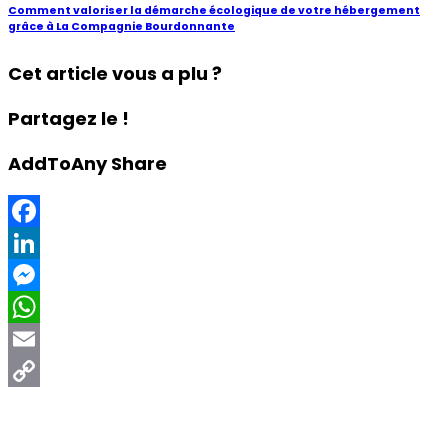
Comment valoriser la démarche écologique de votre hébergement
grâce à La Compagnie Bourdonnante
Cet article vous a plu ?
Partagez le !
AddToAny Share
Facebook
LinkedIn
Messenger
WhatsApp
Email
Copy
Link