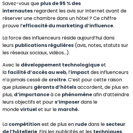
Savez-vous que
plus de 95 % des
internautes
regardent les avis sur Internet avant de
réserver une chambre dans un hôtel ? Ce chiffre
prouve l’
efficacité du marketing d’influence
.
La force des influenceurs réside aujourd’hui dans
leurs
publications régulières
(avis, notes, statuts sur
les réseaux sociaux, vidéos…).
Avec le
développement technologique
et
la
facilité d’accès au web
, l’
impact
des influenceurs
n’a jamais cessé de
croitre
. C’est pour cette raison
que plusieurs
gérants d’hôtels
accordent, de plus en
plus,
d’importance
à ce
phénomène
afin d’atteindre
leurs objectifs et pour
s’imposer
dans le
monde
virtuel
et sur le
marché.
La
compétition
est de plus en
rude
dans le
secteur
de l’hôtellerie
. Fini les publicités et les
techniques