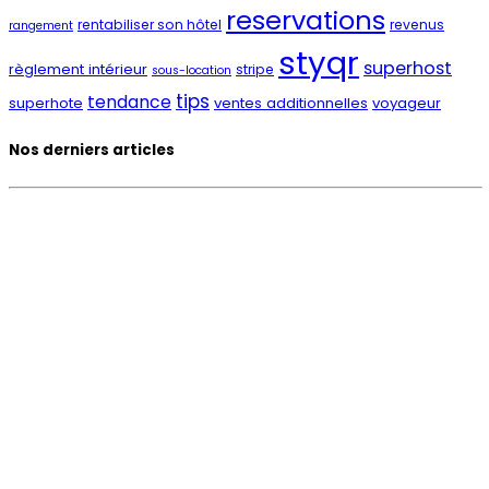
reservations
rentabiliser son hôtel
revenus
rangement
styqr
superhost
règlement intérieur
stripe
sous-location
tips
tendance
superhote
ventes additionnelles
voyageur
Nos derniers articles