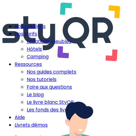
Nos solutions
Nos tarifs
Locations meublés
Hôtels
Camping
Ressources
Nos guides complets
Nos tutoriels
Foire aux questions
Le blog
Le livre blanc StyQR
Les fonds des livrets
Aide
Livrets démos