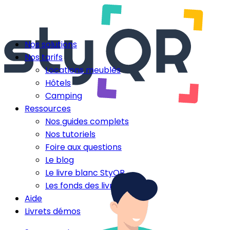
Nos solutions
Nos tarifs
Locations meublés
Hôtels
Camping
Ressources
Nos guides complets
Nos tutoriels
Foire aux questions
Le blog
Le livre blanc StyQR
Les fonds des livrets
Aide
Livrets démos