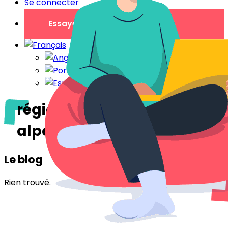
Se connecter
Essayer gratuitement
région auvergne-rhône-
alpes
Le blog
Rien trouvé.