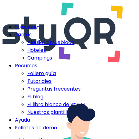
Soluciones
Tarifas
Alquiler amueblado
Hoteles
Campings
Recursos
Folleto guía
Tutoriales
Preguntas frecuentes
El blog
El libro blanco de StyQR
Nuestras plantillas StyQR
Ayuda
Folletos de demo