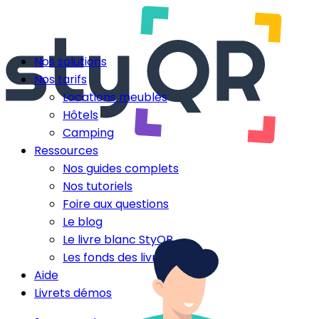
Nos solutions
Nos tarifs
Locations meublés
Hôtels
Camping
Ressources
Nos guides complets
Nos tutoriels
Foire aux questions
Le blog
Le livre blanc StyQR
Les fonds des livrets
Aide
Livrets démos