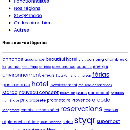
Fonctionnalités
Nos régions
StyQR Inside
On les aime bien
Autres
Nos sous-catégories
annonce
beautiful hotel
assurance
camping
chambres à
bruit
energie
la journée
concurrence
couples
chauffage
co-hôte
férias
environnement
erreurs
Etats-Unis
fait maison
hotel
gastronomie
investissement
maisons de vacances
Maroc
nouveau concept
paris
partenariat
nouvel an
pollution
qrcode
prix
propriétaire
Provence
propreté
numérique
reservations
rentabiliser son hôtel
revenus
rangement
styqr
superhost
règlement intérieur
stripe
sous-location