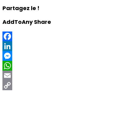
Partagez le !
AddToAny Share
Facebook
LinkedIn
Messenger
WhatsApp
Email
Copy
Link