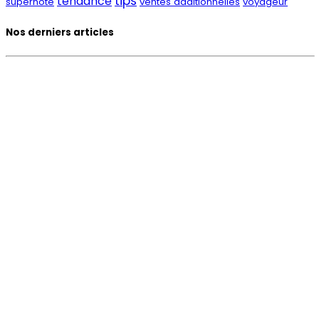
tips
tendance
superhote
ventes additionnelles
voyageur
Nos derniers articles