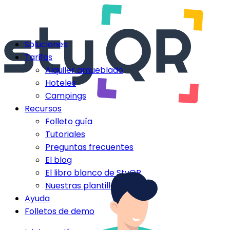
Soluciones
Tarifas
Alquiler amueblado
Hoteles
Campings
Recursos
Folleto guía
Tutoriales
Preguntas frecuentes
El blog
El libro blanco de StyQR
Nuestras plantillas StyQR
Ayuda
Folletos de demo