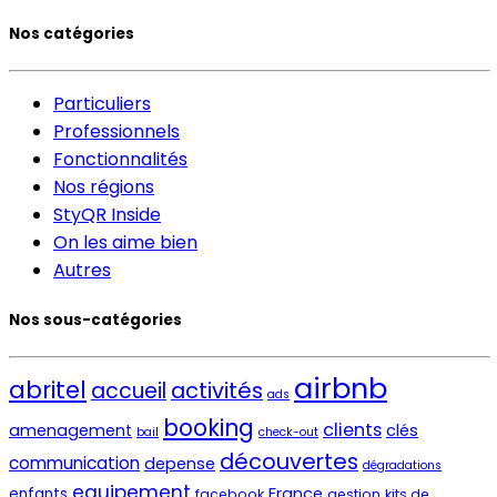
Nos catégories
Particuliers
Professionnels
Fonctionnalités
Nos régions
StyQR Inside
On les aime bien
Autres
Nos sous-catégories
airbnb
abritel
activités
accueil
ads
booking
clients
amenagement
clés
bail
check-out
découvertes
communication
depense
dégradations
equipement
France
enfants
facebook
gestion
kits de