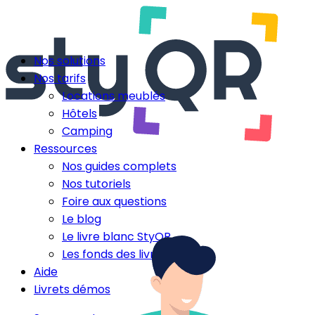
Nos solutions
Nos tarifs
Locations meublés
Hôtels
Camping
Ressources
Nos guides complets
Nos tutoriels
Foire aux questions
Le blog
Le livre blanc StyQR
Les fonds des livrets
Aide
Livrets démos