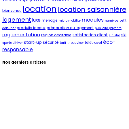
location
location saisonnière
bienvenue
logement
modules
luxe
menage
micro mobilite
numéros
petit
produits locaux
préparation du logement
déjeuner
publicité payante
reglementation
ski
satisfaction client
région occitanie
sinistre
éco-
start-up
sécurité
télétravel
sports d'hiver
tarif
tripadvisor
responsable
Nos derniers articles