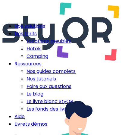
Nos solutions
Nos tarifs
Locations meublés
Hôtels
Camping
Ressources
Nos guides complets
Nos tutoriels
Foire aux questions
Le blog
Le livre blanc StyQR
Les fonds des livrets
Aide
Livrets démos