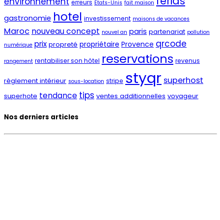
férias
environnement
erreurs
Etats-Unis
fait maison
hotel
gastronomie
investissement
maisons de vacances
Maroc
nouveau concept
paris
partenariat
nouvel an
pollution
qrcode
prix
propriétaire
Provence
propreté
numérique
reservations
rentabiliser son hôtel
revenus
rangement
styqr
superhost
règlement intérieur
stripe
sous-location
tips
tendance
superhote
ventes additionnelles
voyageur
Nos derniers articles