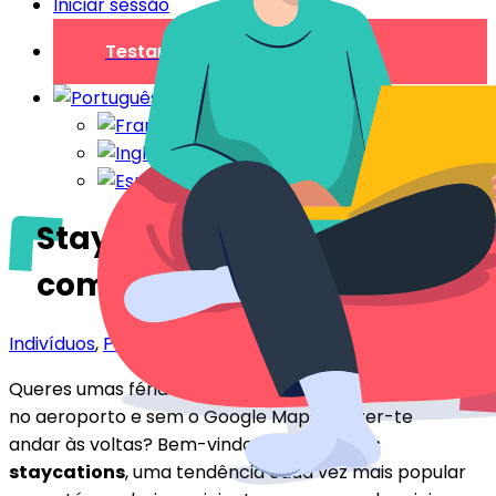
Iniciar sessão
Testar gratuitamente
Staycation: a viagem que
começa em casa
Indivíduos
,
Profissionais
Queres umas férias sem malas perdidas, sem filas
no aeroporto e sem o Google Maps a fazer-te
andar às voltas? Bem-vindo ao mundo das
staycations
, uma tendência cada vez mais popular