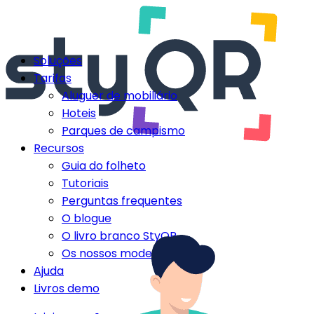
Soluções
Tarifas
Aluguer de mobiliário
Hoteis
Parques de campismo
Recursos
Guia do folheto
Tutoriais
Perguntas frequentes
O blogue
O livro branco StyQR
Os nossos modelos StyQR
Ajuda
Livros demo