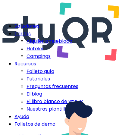
Soluciones
Tarifas
Alquiler amueblado
Hoteles
Campings
Recursos
Folleto guía
Tutoriales
Preguntas frecuentes
El blog
El libro blanco de StyQR
Nuestras plantillas StyQR
Ayuda
Folletos de demo