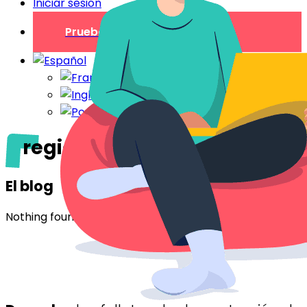
Iniciar sesión
Prueba gratuita
región de occitania
El blog
Nothing found.