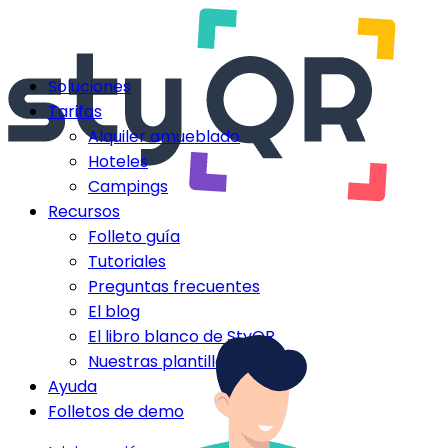
Soluciones
Tarifas
Alquiler amueblado
Hoteles
Campings
Recursos
Folleto guía
Tutoriales
Preguntas frecuentes
El blog
El libro blanco de StyQR
Nuestras plantillas StyQR
Ayuda
Folletos de demo