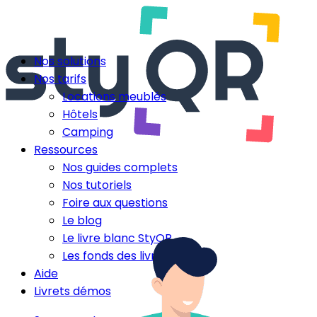
Nos solutions
Nos tarifs
Locations meublés
Hôtels
Camping
Ressources
Nos guides complets
Nos tutoriels
Foire aux questions
Le blog
Le livre blanc StyQR
Les fonds des livrets
Aide
Livrets démos