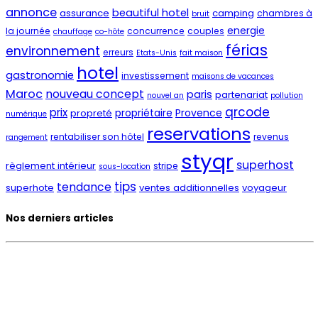
annonce
beautiful hotel
assurance
camping
chambres à
bruit
energie
la journée
concurrence
couples
chauffage
co-hôte
férias
environnement
erreurs
Etats-Unis
fait maison
hotel
gastronomie
investissement
maisons de vacances
Maroc
nouveau concept
paris
partenariat
nouvel an
pollution
qrcode
prix
propriétaire
Provence
propreté
numérique
reservations
rentabiliser son hôtel
revenus
rangement
styqr
superhost
règlement intérieur
stripe
sous-location
tips
tendance
superhote
ventes additionnelles
voyageur
Nos derniers articles