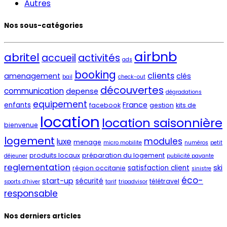
Autres
Nos sous-catégories
airbnb
abritel
activités
accueil
ads
booking
clients
amenagement
clés
bail
check-out
découvertes
communication
depense
dégradations
equipement
France
enfants
facebook
gestion
kits de
location
location saisonnière
bienvenue
logement
modules
luxe
menage
micro mobilite
numéros
petit
produits locaux
préparation du logement
déjeuner
publicité payante
reglementation
ski
satisfaction client
région occitanie
sinistre
éco-
start-up
sécurité
télétravel
sports d'hiver
tarif
tripadvisor
responsable
Nos derniers articles