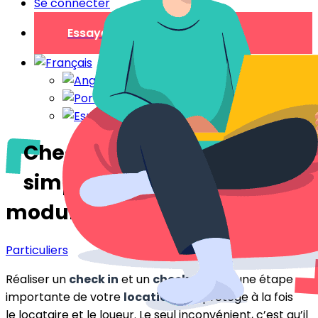
Se connecter
Essayer gratuitement
Check in et check out
simplifiés : notre nouveau
module
Particuliers
Réaliser un
check in
et un
check out
est une étape
importante de votre
location
. Elle protège à la fois
le locataire et le loueur. Le seul inconvénient, c’est qu’il