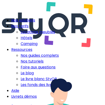
Nos solutions
Nos tarifs
Locations meublés
Hôtels
Camping
Ressources
Nos guides complets
Nos tutoriels
Foire aux questions
Le blog
Le livre blanc StyQR
Les fonds des livrets
Aide
Livrets démos